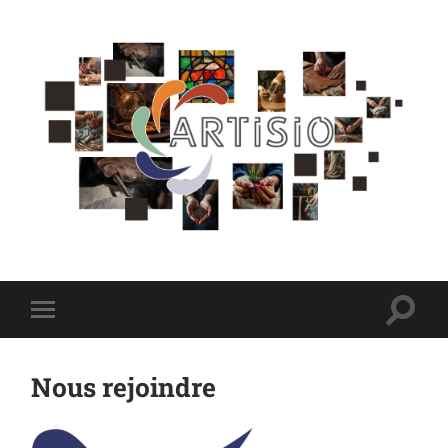
Artisio
Toggl
Toggle
searc
mobile
field
menu
Nous rejoindre