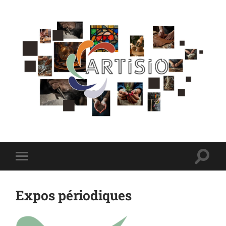
Artisio
Toggl
Toggle
searc
mobile
field
menu
Expos périodiques